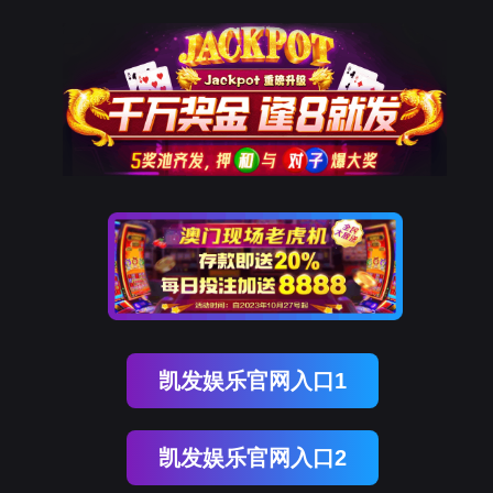
金年会(中国)诚信
解
决
方
案