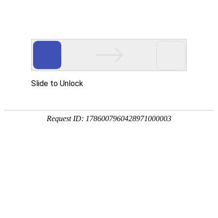
金年会(中国)诚信
解
决
方
案