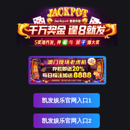
金年会(中国)诚信
解
决
方
案