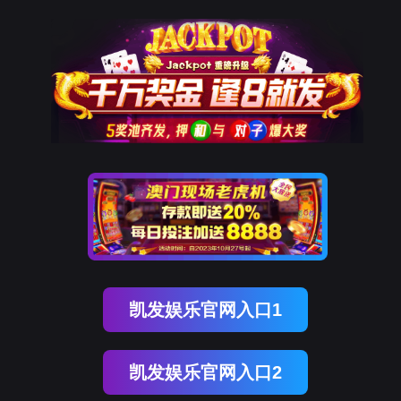
金年会(中国)诚信
解
决
方
案