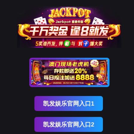
金年会(中国)诚信
经
典
案
例