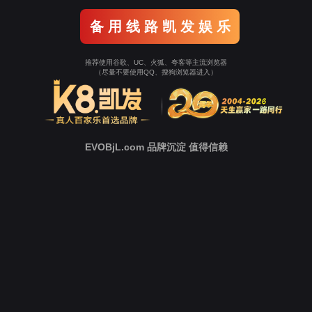
备 用 线 路 凯 发 娱 乐
推荐使用谷歌、UC、火狐、夸客等主流浏览器
（尽量不要使用QQ、搜狗浏览器进入）
EVOBjL.com 品牌沉淀 值得信赖