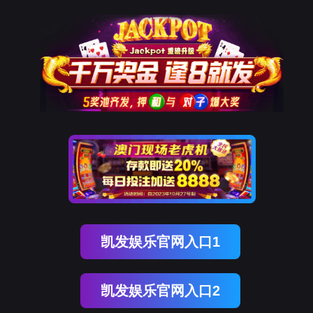
凯发娱乐官网入口1
凯发娱乐官网入口2