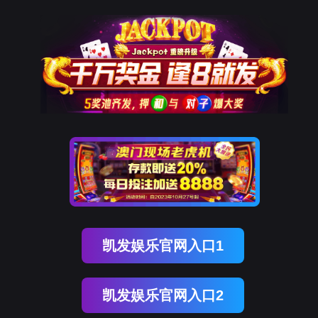
金年会(中国)诚信
解
决
方
案