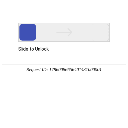
金年会(中国)诚信
经
典
案
例